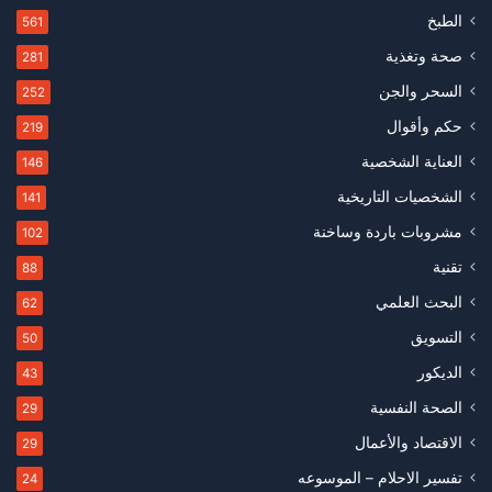
الطبخ
561
صحة وتغذية
281
السحر والجن
252
حكم وأقوال
219
العناية الشخصية
146
الشخصيات التاريخية
141
مشروبات باردة وساخنة
102
تقنية
88
البحث العلمي
62
التسويق
50
الديكور
43
الصحة النفسية
29
الاقتصاد والأعمال
29
تفسير الاحلام – الموسوعه
24