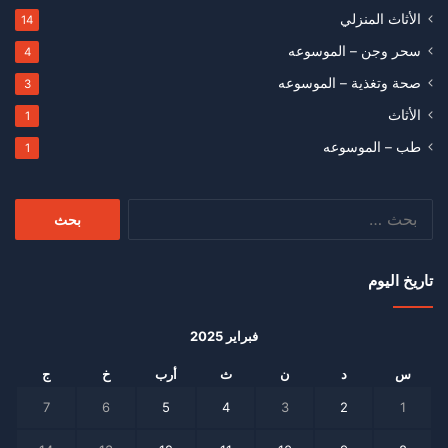
الأثاث المنزلي
14
سحر وجن – الموسوعه
4
صحة وتغذية – الموسوعه
3
الأثاث
1
طب – الموسوعه
1
البحث
عن:
تاريخ اليوم
فبراير 2025
س
د
ن
ث
أرب
خ
ج
7
6
5
4
3
2
1