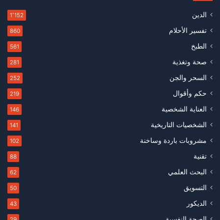
الدين
1٬152
تفسير الأحلام
860
الطبخ
561
صحة وتغذية
281
السحر والجن
252
حكم وأقوال
219
العناية الشخصية
146
الشخصيات التاريخية
141
مشروبات باردة وساخنة
102
تقنية
88
البحث العلمي
62
التسويق
50
الديكور
43
الصحة النفسية
29