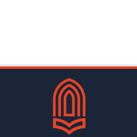
أ
س
ب
ا
ب
تشققات القدم: الأسباب وطرق العلاج
و
ط
ر
ق
ا
ل
ع
ل
ا
ج