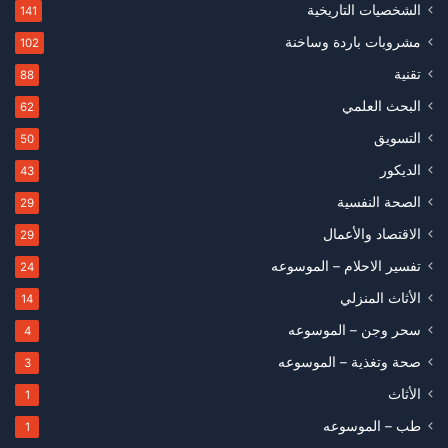
الشخصيات التاريخية
141
مشروبات باردة وساخنة
102
تقنية
88
البحث العلمي
62
التسويق
50
الديكور
43
الصحة النفسية
29
الاقتصاد والأعمال
29
تفسير الاحلام – الموسوعه
24
الأثاث المنزلي
14
سحر وجن – الموسوعه
4
صحة وتغذية – الموسوعه
3
الأثاث
1
طب – الموسوعه
1