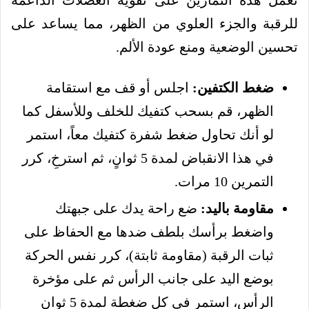
تعمل هذه التمارين على تقوية العضلات الداعمة
للرقبة والجزء العلوي من الظهر، مما يساعد على
تحسين الوضعية ومنع عودة الألم.
ضغط الكتفين:
اجلس أو قف مع استقامة
الظهر، قم بسحب كتفيك للخلف وللأسفل كما
لو أنك تحاول ضغط شفرة كتفيك معاً، استمر
في هذا الانقباض لمدة 5 ثوانٍ، ثم استرخِ، كرر
التمرين 10 مرات.
مقاومة باليد:
ضع راحة يدك على جبهتك
واضغط برأسك بلطف ضدها مع الحفاظ على
ثبات الرقبة (مقاومة ثابتة)، كرر نفس الحركة
بوضع اليد على جانب الرأس ثم على مؤخرة
الرأس، استمر في كل ضغطة لمدة 5 ثوانٍ