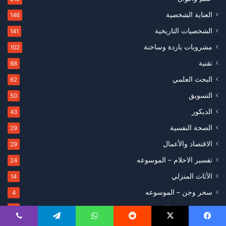
العناية الشخصية
146
الشخصيات التاريخية
141
مشروبات باردة وساخنة
102
تقنية
88
البحث العلمي
62
التسويق
50
الديكور
43
الصحة النفسية
29
الاقتصاد والأعمال
29
تفسير الاحلام – الموسوعه
24
الأثاث المنزلي
14
سحر وجن – الموسوعه
4
صحة وتغذية – الموسوعه
3
الأثاث
1