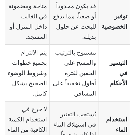
قد يكون محدوداً
متاحة ومضمونة
توفير
أو صعباً، مما يدفع
في الغالب
الخصوصية
للبحث عن حلول
داخل المنزل أو
بديلة.
المسجد.
مسموح بالترتيب
يتم الالتزام
التيسير
والمسح على
بجميع خطوات
في
الخفين لفترة
وشروط الوضوء
الأحكام
أطول تخفيفاً على
الصحيح بشكل
المسافر.
كامل.
لا حرج في
يُستحب التقتير
استخدام
استخدام الكمية
في استهلاك الماء
الماء
الكافية من الماء
إذا كان شحيحاً.