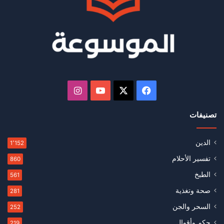
‫X
فيسبوك
‫YouTube
انستقرام
تصنيفات
الدين
1٬152
تفسير الأحلام
860
الطبخ
561
صحة وتغذية
281
السحر والجن
252
حكم وأقوال
219