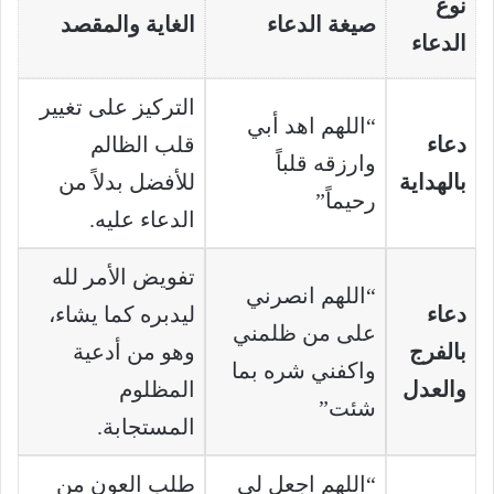
نوع
صيغة الدعاء
الغاية والمقصد
الدعاء
التركيز على تغيير
“اللهم اهد أبي
دعاء
قلب الظالم
وارزقه قلباً
بالهداية
للأفضل بدلاً من
رحيماً”
الدعاء عليه.
تفويض الأمر لله
“اللهم انصرني
دعاء
ليدبره كما يشاء،
على من ظلمني
بالفرج
وهو من أدعية
واكفني شره بما
والعدل
المظلوم
شئت”
المستجابة.
“اللهم اجعل لي
طلب العون من