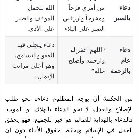
دعاء
من أمري فرجاً
الله لتحمل
بالصبر
ومخرجاً وارزقني
الموقف والصبر
الصبر على البلاء”
على الأذى.
دعاء يتجلى فيه
دعاء
“اللهم اغفر له
العفو والتسامح،
عام
وارحمه وأصلح
وهو أعلى مراتب
بالرحمة
حاله”
الإيمان.
من الحكمة أن يوجه المظلوم دعاءه نحو طلب
الإصلاح والعدل، لا نحو الدعاء بالهلاك أو الموت،
فالدعاء بالهداية للظالم هو خير للجميع، فهو يحقق
العدل في الإسلام ويحفظ حقوق الأبناء دون أن