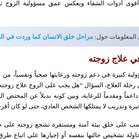
أقوى أدوات الشفاء ويعكس عمق مسؤولية الزوج تج
 المعلومات حول:
مراحل خلق الانسان كما وردت في الق
ي علاج زوجته
لية كبيرة في دعم زوجته ورعايتها صحياً ونفسياً، من 
 رحلة العلاج، السؤال “هل يجب على الزوج علاج زوجته”
داعماً ومقدماً للرعاية، وبين كونه بديلاً عن المختص ا
خبرة وتدريب لا يمتلكها الشخص العادي، حتى لو كان أق
صب على خلق بيئة آمنة ومستقرة تشجع زوجته على ط
 محاولة تشخيص حالتها بنفسه أو إجبارها على اتباع طرق