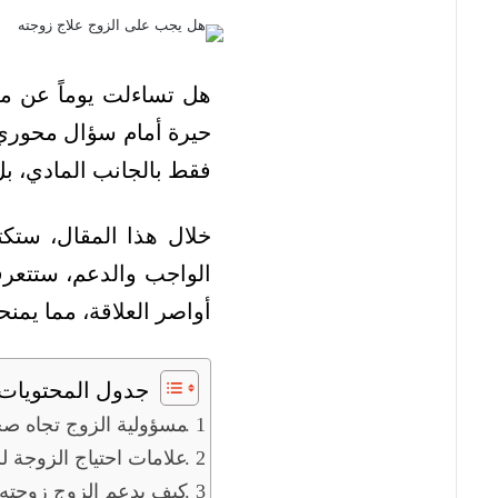
هل تساءلت يوماً عن م
حيرة أمام سؤال محوري:
فقط بالجانب المادي، بل
خلال هذا المقال، ستك
الواجب والدعم، ستتعرف
أواصر العلاقة، مما يمن
جدول المحتويات
مسؤولية الزوج تجاه صح
علامات احتياج الزوجة ل
كيف يدعم الزوج زوجته 