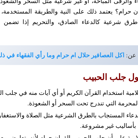
 والرقى المباحة، أو غير شرعية مثل السحر والشعوذة،
ن حرام؟ يعتمد ذلك على النية والطريقة المستخدمة،
رق شرعية كالدعاء الصادق، والتحريم إذا تضمن أم
 عن:
اكل العصافير حلال ام حرام وما رأي الفقهاء في ذل
حول جلب الحبيب
لامية استخدام القرآن الكريم أو أي آيات منه في جلب ال
لمحرمة التي تندرج تحت السحر أو الشعوذة.
دعاء المستجاب بالطرق الشرعية مثل الصلاة والاستغفار،
بأساليب غير مشروعة.
مية على أن جلب الحبيب بالقران حرام لأنه يتعارض مع مب