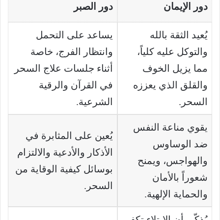
دور الإيمان
دور الصبر
يُعيد الثقة بالله
يساعد على التحمل
والتوكل عليه كلياً،
وانتظار الفرج، خاصة
مما يزيل الخوف
أثناء جلسات علاج السحر
والقلق الذي يعززه
في القرآن والرقية
السحر.
الشرعية.
يقوي مناعة النفس
يُعين على المثابرة في
ضد الوساوس
الأذكار والأدعية والالتزام
والهواجس، ويمنح
بوسائل كيفية الوقاية من
شعوراً بالأمان
السحر.
والحماية الإلهية.
يُذكّر بأن الابتلاء تكفير