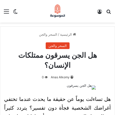
بحث عن
تسجيل الدخول
الق
الوضع ا
الرئيسية
/
السحر والجن
السحر والجن
هل الجن يسرقون ممتلكات
الإنسان؟
0
Anas Alkomy
هل تساءلت يوماً عن حقيقة ما يحدث عندما تختفي
أغراضك الشخصية فجأة دون تفسير؟ يتردد كثيراً