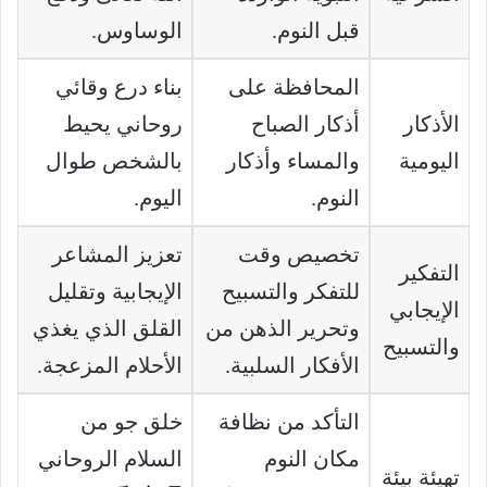
قبل النوم.
الوساوس.
المحافظة على
بناء درع وقائي
الأذكار
أذكار الصباح
روحاني يحيط
اليومية
والمساء وأذكار
بالشخص طوال
النوم.
اليوم.
تخصيص وقت
تعزيز المشاعر
التفكير
للتفكر والتسبيح
الإيجابية وتقليل
الإيجابي
وتحرير الذهن من
القلق الذي يغذي
والتسبيح
الأفكار السلبية.
الأحلام المزعجة.
التأكد من نظافة
خلق جو من
مكان النوم
السلام الروحاني
تهيئة بيئة