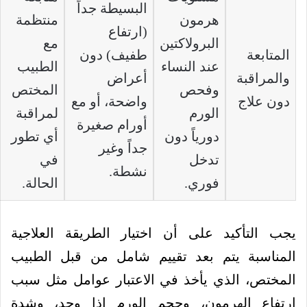
البسيطة جداً
هرمون
منتظمة
(ارتفاع
البرولاكتين
مع
المتابعة
طفيف) دون
عند النساء
الطبيب
والمراقبة
أعراض
وفحص
المختص
دون علاج
واضحة، أو مع
الورم
لمراقبة
أورام صغيرة
دورياً دون
أي تطور
جداً وغير
تدخل
في
نشطة.
فوري.
الحالة.
يجب التأكيد على أن اختيار الطريقة العلاجية
المناسبة يتم بعد تقييم شامل من قبل الطبيب
المختص، الذي يأخذ في الاعتبار عوامل مثل سبب
ارتفاع الهرمون، وحجم الورم إذا وجد، وشدة