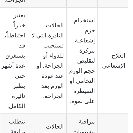
يعتبر
استخدام
الحالات
خياراً
حزم
النادرة التي لا
احتياطياً،
إشعاعية
تستجيب
قد
مركزة
العلاج
للدواء أو
يستغرق
لتقليص
الإشعاعي
الجراحة، أو
عدة أشهر
حجم الورم
عند عودة
حتى
النخامي أو
الورم بعد
يظهر
السيطرة
الجراحة.
تأثيره
على نموه.
الكامل.
مراقبة
تتطلب
الحالات
مستويات
متابعة