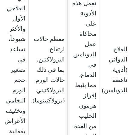
تعمل هذه
العلاجي
الأدوية
الأول
على
والأكثر
محاكاة
معظم حالات
شيوعاً،
عمل
العلاج
ارتفاع
تساعد
الدوبامين
الدوائي
البرولاكتين،
في
في
(أدوية
بما في ذلك
تصغير
الدماغ،
ناهضة
حالات الورم
حجم
مما يثبط
للدوبامين)
البرولاكتيني
الورم
إفراز
(برولاكتينوما).
النخامي
هرمون
وتخفيف
الحليب
الأعراض
من الغدة
بفعالية