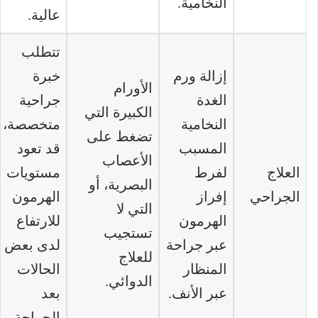
النخامية.
عالية.
تتطلب
إزالة ورم
خبرة
الأورام
الغدة
جراحية
الكبيرة التي
النخامية
متخصصة،
تضغط على
المسبب
قد تعود
الأعصاب
العلاج
لفرط
مستويات
البصرية، أو
الجراحي
إفراز
الهرمون
التي لا
الهرمون
للارتفاع
تستجيب
عبر جراحة
لدى بعض
للعلاج
المنظار
الحالات
الدوائي.
عبر الأنف.
بعد
الجراحة.