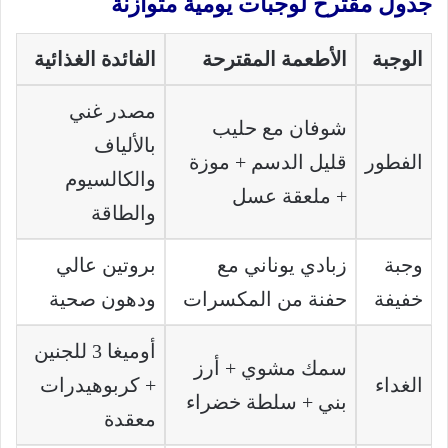
جدول مقترح لوجبات يومية متوازنة
الوجبة
الأطعمة المقترحة
الفائدة الغذائية
مصدر غني
شوفان مع حليب
بالألياف
الفطور
قليل الدسم + موزة
والكالسيوم
+ ملعقة عسل
والطاقة
وجبة
زبادي يوناني مع
بروتين عالي
خفيفة
حفنة من المكسرات
ودهون صحية
أوميغا 3 للجنين
سمك مشوي + أرز
الغداء
+ كربوهيدرات
بني + سلطة خضراء
معقدة