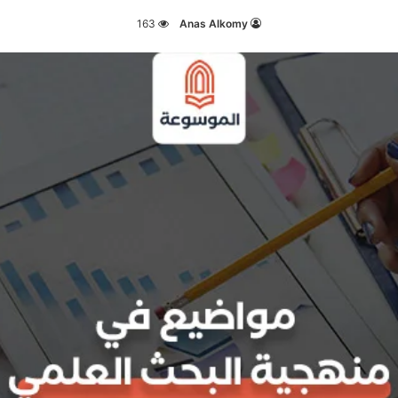
163
Anas Alkomy