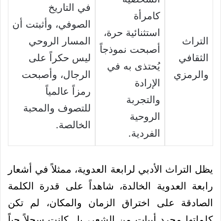
في التاريخ
كامرأة
الصوفي، وأثبتت أن
استثنائية حرة،
التراث
المسار الروحي
أصبحت نموذجاً
الثقافي
ليس حكراً على
يُحتذى به في
والرمزي
الرجال، وأصبحت
الإرادة
رمزاً عالمياً
والتجربة
للتصوف والمحبة
الروحية
الخالصة.
الفردية.
يظل التراث الأدبي لرابعة العدوية، ممثلاً في أشعار
رابعة العدوية الخالدة، شاهداً على قدرة الكلمة
الصادقة على اختراق الزمان والمكان، لم تكن
كلماتها مجرد أبيات من الشعر، بل كانت سجلاً حياً