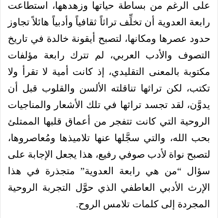
على الرغم من بساطة حياتها وزهدهها، استطاعت
رابعة العدوية أن تخلِّف تراثاً ثقافياً وأدبياً هائلاً تجاوز
حدود عصرها ومكانها، لتصبح أيقونة خالدة في تاريخ
التصوف والأدب العربي، لم تترك رابعة مؤلفات
مكتوبة بالمعنى التقليدي، إذ كانت أمية لا تقرأ ولا
تكتب، لكن تراثها تناقلته الألسن والقلوب قبل أن
يدوَّن، لقد تجسد تراثها في تلك الأشعار والمناجيات
الروحية التي كانت تتفجر من أعماق قلبها الممتلئ
بحب الله، والتي سجَّلها عنها تلاميذها ومُعاصروها،
لتصبح نواة لأدب صوفي رفيع، هذا يجعل الإجابة على
سؤال “من هي رابعة العدوية” متجذرة في هذا
الإرث الأدبي العاطفي الذي حوَّل التجربة الروحية
المجردة إلى كلمات تلامس الروح.