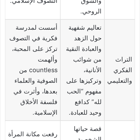
والشوق
التصوف الإسلامي.
الروحي.
تعاليم شفهية
أسست لمدرسة
حول الزهد
فكرية في التصوف
والعبادة النقية
تركز على المحبة،
التراث
من شوائب
وألهمت
الفكري
الأنانية،
countless من
والتعليمي
وتركيزها على
الصوفية والعلماء
مفهوم “الحب
بعدها، وأثرت في
لله” كدافع
فلسفة الأخلاق
وحيد للعبادة.
الإسلامية.
قصة حياتها
رفعت مكانة المرأة
الشخصية