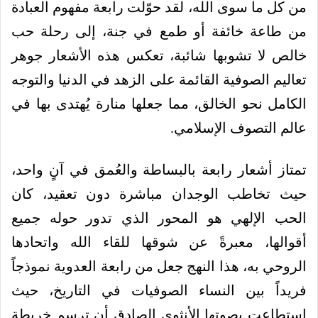
من كل ما سوى الله، لقد حوّلت رابعة مفهوم العبادة
من طاعة خائفة أو طمع في جنة، إلى رحلة حب
خالص لا تشوبها شائبة، تعكس هذه الأشعار جوهر
تعاليم الصوفية القائمة على الزهد في الدنيا والتوجه
الكامل نحو الخالق، مما جعلها منارة يُهتدى بها في
عالم التصوف الإسلامي.
تمتاز أشعار رابعة بالبساطة والعُمق في آنٍ واحد،
حيث تخاطب الوجدان مباشرة دون تعقيد، كان
الحب الإلهي هو المحور الذي تدور حوله جميع
أقوالها، معبرةً عن شوقها للقاء الله واتحادها
الروحي به، هذا النهج جعل من رابعة العدوية نموذجاً
فريداً بين النساء الصوفيات في التاريخ، حيث
استطاعت بصوتها الأنثوي الصادق أن ترسم خريطة