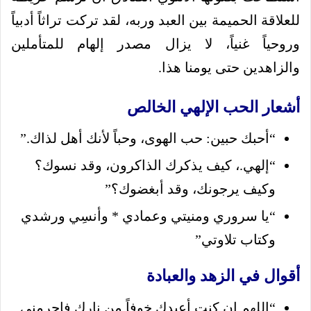
للعلاقة الحميمة بين العبد وربه، لقد تركت تراثاً أدبياً
وروحياً غنياً، لا يزال مصدر إلهام للمتأملين
والزاهدين حتى يومنا هذا.
أشعار الحب الإلهي الخالص
“أحبك حبين: حب الهوى، وحباً لأنك أهل لذاك.”
“إلهي.، كيف يذكرك الذاكرون، وقد نسوك؟
وكيف يرجونك، وقد أبغضوك؟”
“يا سروري ومنيتي وعمادي * وأنسِي ورشدي
وكتاب تلاوتي”
أقوال في الزهد والعبادة
“اللهم إن كنت أعبدك خوفاً من نارك فاحرمني