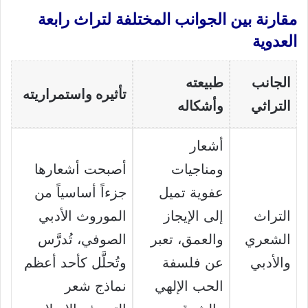
مقارنة بين الجوانب المختلفة لتراث رابعة
العدوية
الجانب
طبيعته
تأثيره واستمراريته
التراثي
وأشكاله
أشعار
ومناجيات
أصبحت أشعارها
عفوية تميل
جزءاً أساسياً من
التراث
إلى الإيجاز
الموروث الأدبي
الشعري
والعمق، تعبر
الصوفي، تُدرَّس
والأدبي
عن فلسفة
وتُحلَّل كأحد أعظم
الحب الإلهي
نماذج شعر