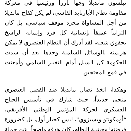
نيلسون مانديلا وجهاً بارزاً ورئيسياً في معركة
مقاومة نظام الأبارتايد القاسي، لم يكن كفاح مانديلا
من أجل المساواة مجرد موقف سياسي، بل كان
التزاماً عميقاً بإنسانية كل فرد وإيمانه الراسخ
بحقوق شعبه، لقد أدرك أن النظام العنصري لا يمكن
هزيمته بالوسائل السلمية وحدها بعد أن سدت
الحكومة كل السبل أمام التغيير السلمي وأمعنت
في قمع المحتجين.
وهكذا، اتخذ نضال مانديلا ضد الفصل العنصري
منحى جديداً، حيث شارك في تأسيس الجناح
العسكري لحركة المؤتمر الوطني الأفريقي،
“أومكونتو ويسيزوي”، ليس كخيار أول، بل كضرورة
فرضتها وحشية النظام، كان هدفه واضحاً: شن حملة