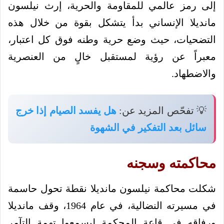
إلى رمز عالمي للمقاومة والحرية، إرث نيلسون
مانديلا الإنساني بدأ يتشكل بقوة من خلال هذه
التضحيات، حيث وضع حرية وطنه فوق كل اعتبار،
معبراً عن رؤية لمستقبل خالٍ من العنصرية
والاضطهاد.
💡 تفحّص المزيد عن:
هل يفسد الصيام إذا خرج
سائل بعد التفكير في الشهوة
محاكمته وسجنه
شكلت محاكمة نيلسون مانديلا نقطة تحول حاسمة
في مسيرته النضالية، في عام 1964، وقف مانديلا
ورفاقه في قاعة المحكمة ليسمعوا تهمة التآمر