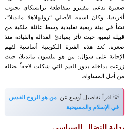
صغيرة تدعى مفيتزو بمقاطعة ترانسكاي بجنوب
أفريقيا، وكان اسمه الأصلي “روليهلاهلا مانديلا”،
نشأ في بيئة ريفية تقليدية وسط عائلة ملكية من
قبيلة ثيمبو، حيث تأثر بمبادئ العدالة والقيادة منذ
صغره، تُعد هذه الفترة التكوينية أساسية لفهم
الإجابة على سؤال: من هو نيلسون مانديلا، حيث
زرعت بداخله بذور القيم التي شكلت لاحقاً نضاله
من أجل المساواة.
💡 اقرأ تفاصيل أوسع عن:
من هو الروح القدس
في الإسلام والمسيحية
بداية النضال السياسي