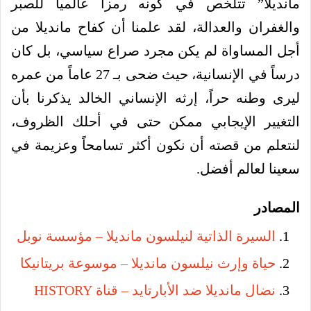
مانديلا” تتلخص في كونه رمزاً عالمياً للصبر
والغفران والعدالة، لقد علمنا أن كفاح مانديلا من
أجل المساواة لم يكن مجرد صراع سياسي، بل كان
درساً في الإنسانية، حيث ضحى بـ 27 عاماً من عمره
ليرى وطنه حراً، إرثه الإنساني الخالد يذكرنا بأن
التغيير الإيجابي ممكن حتى في أحلك الظروف،
لنتعلم من قصته أن نكون أكثر تسامحاً وعزيمة في
سعينا لعالم أفضل.
المصادر
السيرة الذاتية لنيلسون مانديلا – مؤسسة نوبل
حياة وإرث نيلسون مانديلا – موسوعة بريتانيكا
نضال مانديلا ضد الأبارتايد – قناة HISTORY