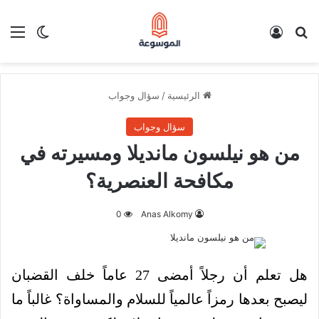
بحث عن
تسجيل الدخول
الق
الوضع ا
الرئيسية
/
سؤال وجواب
سؤال وجواب
من هو نيلسون مانديلا ومسيرته في
مكافحة العنصرية؟
0
Anas Alkomy
هل تعلم أن رجلاً أمضى 27 عاماً خلف القضبان
ليصبح بعدها رمزاً عالمياً للسلام والمساواة؟ غالباً ما