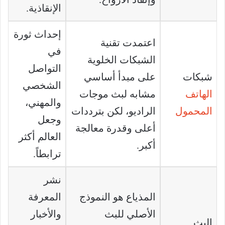
الإنقاذية.
إحداث ثورة
اعتمدت تقنية
في
الشبكات الخلوية
التواصل
شبكات
على مبدأ أساسي
الشخصي
الهاتف
مشابه لبث موجات
والمهني،
المحمول
الراديو، لكن بترددات
وجعل
أعلى وقدرة معالجة
العالم أكثر
أكبر.
ترابطاً.
نشر
المذياع هو النموذج
المعرفة
الأصلي للبث
والأخبار
البث