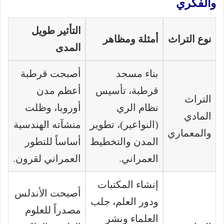
والفكري
التأثير طويل
نوع التراث
أمثلة ومظاهر
المدى
بناء مسجد
أصبحت قرطبة
قرطبة، تأسيس
أعظم مدن
التراث
نظام الري
أوروبا، وظلت
المادي
(النواعير)، تطوير
منشآته الهندسية
والمعماري
المدن والتخطيط
أساساً للتطور
العمراني.
العمراني لقرون.
إنشاء المكتبات
أصبحت الأندلس
ودور العلم، جلب
مصدراً للعلوم
العلماء ونشر