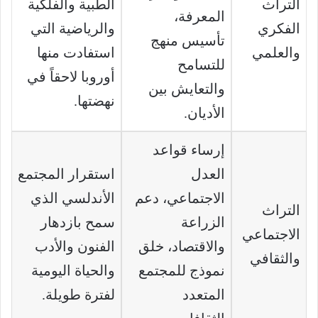
التراث
الطبية والفلكية
المعرفة،
الفكري
والرياضية التي
تأسيس منهج
والعلمي
استفادت منها
للتسامح
أوروبا لاحقاً في
والتعايش بين
نهضتها.
الأديان.
إرساء قواعد
العدل
استقرار المجتمع
الاجتماعي، دعم
الأندلسي الذي
التراث
الزراعة
سمح بازدهار
الاجتماعي
والاقتصاد، خلق
الفنون والأدب
والثقافي
نموذج للمجتمع
والحياة اليومية
المتعدد
لفترة طويلة.