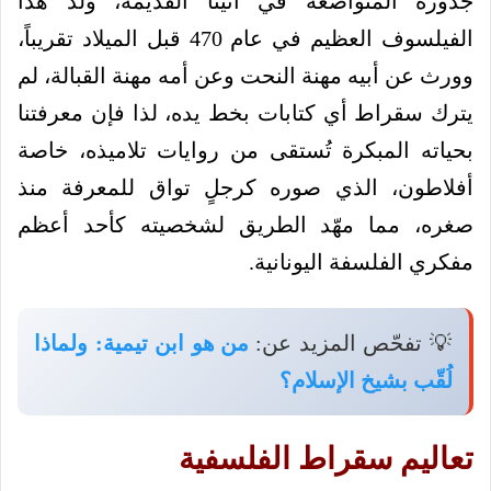
جذوره المتواضعة في أثينا القديمة، وُلد هذا
الفيلسوف العظيم في عام 470 قبل الميلاد تقريباً،
وورث عن أبيه مهنة النحت وعن أمه مهنة القبالة، لم
يترك سقراط أي كتابات بخط يده، لذا فإن معرفتنا
بحياته المبكرة تُستقى من روايات تلاميذه، خاصة
أفلاطون، الذي صوره كرجلٍ تواق للمعرفة منذ
صغره، مما مهّد الطريق لشخصيته كأحد أعظم
مفكري الفلسفة اليونانية.
💡 تفحّص المزيد عن:
من هو ابن تيمية: ولماذا
لُقّب بشيخ الإسلام؟
تعاليم سقراط الفلسفية