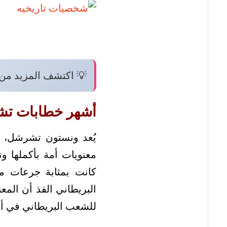
💡 اكتشف المزيد من
أشهر خطابات تش
يُعد ونستون تشرشل، أح
معنويات أمة بأكملها وت
كانت بمثابة جرعات من
البريطاني الفذ أن المع
للشعب البريطاني في أح