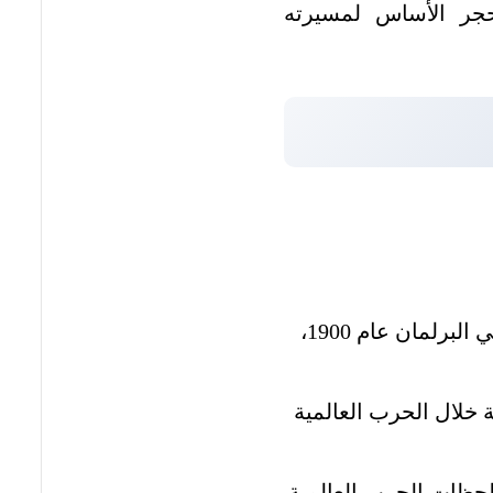
جر الأساس لمسيرته
بدأ ونستون تشرشل مسيرته السياسية الطويلة والمليئة بالتحديات كنائب في البرلمان عام 1900،
ة خلال الحرب العالمية
 ليقود البلاد خلال أصعب لحظات الحرب العالمية