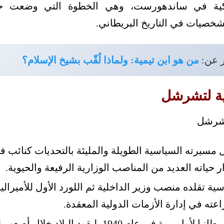
ملكية في ساندهورست، وهي الخطوة التي وضعت ح
لشخصيات في التاريخ البريطاني.
ر عن:
من هو ابن تيمية: ولماذا لُقّب بشيخ الإسلام؟
ية لتشرشل
ياته العديد من المناصب الوزارية الرفيعة والحيوية.
ة تقلده منصب وزير الداخلية ثم اللورد الأول للأميرالي
اعته في إدارة الأزمات الدولية المعقدة.
عُيّن رئيساً لوزراء بريطانيا لأول مرة في عام 1940،