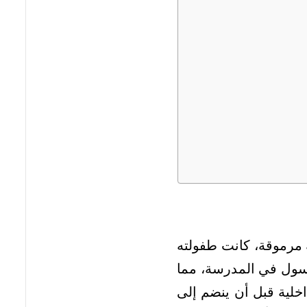
فمبر 1874، لعائلة أرستقراطية مرموقة، كانت طفولته
كسول في المدرسة، مما
خلية قبل أن ينضم إلى