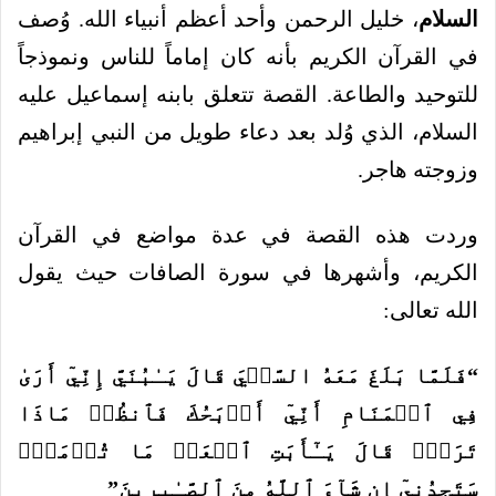
السلام
، خليل الرحمن وأحد أعظم أنبياء الله. وُصف
في القرآن الكريم بأنه كان إماماً للناس ونموذجاً
للتوحيد والطاعة. القصة تتعلق بابنه إسماعيل عليه
السلام، الذي وُلد بعد دعاء طويل من النبي إبراهيم
وزوجته هاجر.
وردت هذه القصة في عدة مواضع في القرآن
الكريم، وأشهرها في سورة الصافات حيث يقول
الله تعالى:
“فَلَمَّا بَلَغَ مَعَهُ السَّعۡيَ قَالَ يَـٰبُنَيَّ إِنِّيٓ أَرَىٰ
فِي ٱلۡمَنَامِ أَنِّيٓ أَذۡبَحُكَ فَٱنظُرۡ مَاذَا
تَرَىٰۚ قَالَ يَـٰٓأَبَتِ ٱفۡعَلۡ مَا تُؤۡمَرُۖ
سَتَجِدُنِيٓ إِن شَآءَ ٱللَّهُ مِنَ ٱلصَّـٰبِرِينَ”