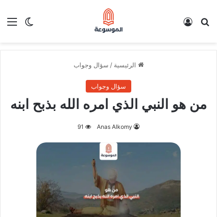
بحث عن
تسجيل الدخول
الق
الوضع ا
الرئيسية
/
سؤال وجواب
سؤال وجواب
من هو النبي الذي امره الله بذبح ابنه
91
Anas Alkomy