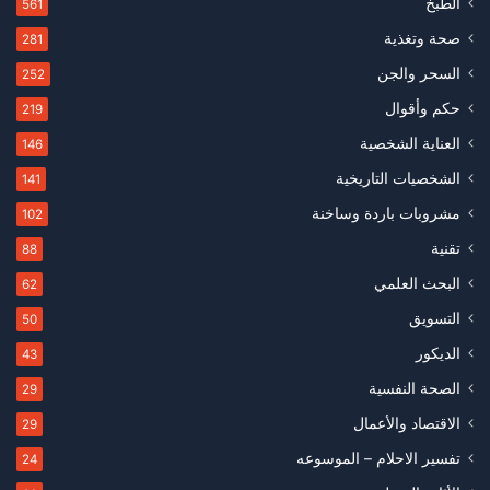
الطبخ
561
صحة وتغذية
281
السحر والجن
252
حكم وأقوال
219
العناية الشخصية
146
الشخصيات التاريخية
141
مشروبات باردة وساخنة
102
تقنية
88
البحث العلمي
62
التسويق
50
الديكور
43
الصحة النفسية
29
الاقتصاد والأعمال
29
تفسير الاحلام – الموسوعه
24