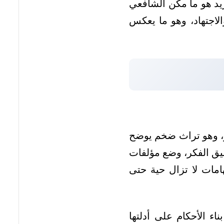
يد هو ما مكّن الشافعي
لاجتهاد، وهو ما يعكس
ور، وهو تراث ضخم يوضح
عميق الفكر، وضع مؤلفات
امات لا تزال حية حتى
 الأحكام على أدلتها