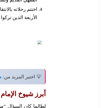
اختتم رحلاته بالان
الأربعة الذين تركوا ت
💡 اختبر المزيد من:
ه
أبرز شيوخ الإمام
لطالما كان السؤال “من 