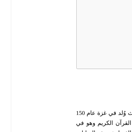
وبداياته قصة ملهمة عن النبوغ المبكر والتحدي، حيث وُلد في غزة عام 150
لقرآن الكريم وهو في