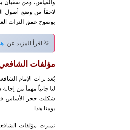
والقياس، ومن سفيان بن 
لاحقاً من وضع أصول ال
بوضوح عمق التراث العل
💡 اقرأ المزيد عن:
هل
مؤلفات الشافعي 
يُعد تراث الإمام الشاف
لنا جانباً مهماً من إجا
شكلت حجر الأساس في عل
يومنا هذا.
تميزت مؤلفات الشافعي