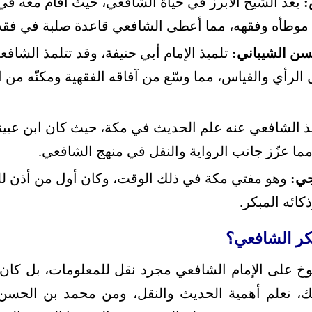
:
يعد الشيخ الأبرز في حياة الشافعي، حيث أقام معه في 
موطأه وفقهه، مما أعطى الشافعي قاعدة صلبة في فقه 
سن الشيباني:
تلميذ الإمام أبي حنيفة، وقد تتلمذ الشاف
الرأي والقياس، مما وسّع من آفاقه الفقهية ومكنّه من
 الشافعي عنه علم الحديث في مكة، حيث كان ابن عيين
ما عزّز جانب الرواية والنقل في منهج الشافعي.
جي:
وهو مفتي مكة في ذلك الوقت، وكان أول من أذن للش
كائه المبكر.
ر الشافعي؟
يوخ على الإمام الشافعي مجرد نقل للمعلومات، بل كان 
لك، تعلم أهمية الحديث والنقل، ومن محمد بن الحسن