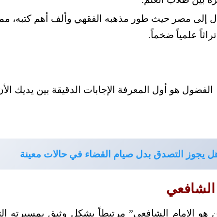
تقال إلى مصر حيث طور مذهبه الفقهي وألف أهم كتبه، مما
راثاً علمياً ضخماً.
ل يجوز التصدق بدل صيام القضاء في حالات معينة
 الشافعي
هو الإمام الشافعي” مرتبطاً بشكل وثيق بمسيرته التع