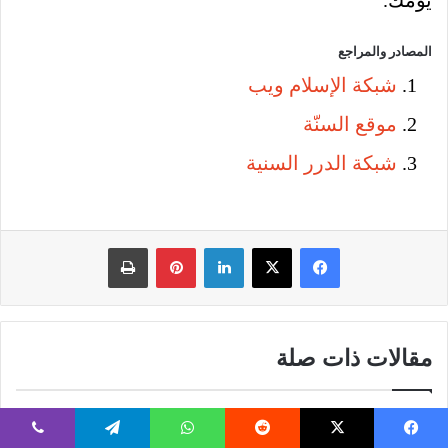
يومك.
المصادر والمراجع
شبكة الإسلام ويب
موقع السنّة
شبكة الدرر السنية
فيسبوك
‫X
لينكدإن
بينتيريست
طباعة
مقالات ذات صلة