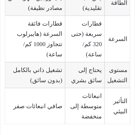
الطاقة
تقليدية)
مصادر نظيفة)
قطارات
قطارات فائقة
سريعة (حتى
السرعة (هايبرلوب
السرعة
320 كم/
تتجاوز 1000 كم/
ساعة)
ساعة)
مستوى
يحتاج إلى
تشغيل ذاتي بالكامل
التشغيل
سائق بشري
(بدون سائق)
انبعاثات
التأثير
متوسطة إلى
صافي انبعاثات صفر
البيئي
منخفضة