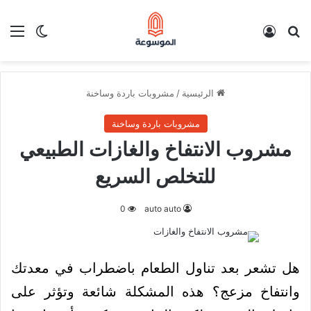
بحث عن
تسجيل الدخول
الق
الوضع ا
الرئيسية
/
مشروبات باردة وساخنة
مشروبات باردة وساخنة
مشروب الانتفاخ والغازات الطبيعي
للتخلص السريع
0
auto auto
هل تشعر بعد تناول الطعام باضطراب في معدتك
وانتفاخ مزعج؟ هذه المشكلة شائعة وتؤثر على