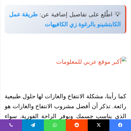
💡 اطّلع على تفاصيل إضافية عن:
طريقة عمل
الكابتشينو بالرغوة زي الكافيهات
كما رأينا، مشكلة الانتفاخ والغازات لها حلول طبيعية
رائعة. تذكر أن أفضل مشروب الانتفاخ والغازات هو
الذي يناسب جسمك ويوفر الراحة الفورية. سواء
اخترت النعناع المنعش، الزنجبيل الدافئ، أو شاي