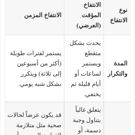
الانتفاخ
نوع
المؤقت
الانتفاخ المزمن
الانتفاخ
(العرضي)
يحدث بشكل
متقطع
يستمر لفترات طويلة
المدة
ويستمر
(أكثر من أسبوعين
والتكرار
لساعات أو
إلى ثلاثة) ويتكرر
أيام قليلة ثم
بشكل شبه يومي.
يختفي.
يتعلق غالباً
قد يكون عرضاً لحالات
بتناول وجبة
صحية مثل متلازمة
دسمة، أو