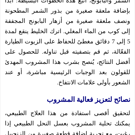
الشمر والبابونج، اتبع هذه الخطوات البسيطة: ابدأ
بإضافة ملعقة صغيرة من بذور الشمر المطحونة
ونصف ملعقة صغيرة من أزهار البابونج المجففة
إلى كوب من الماء المغلي. اترك الخليط ينقع لمدة
5 إلى 7 دقائق مغطىً للحفاظ على الزيوت الطيارة
الفعّالة، ثم قم بتصفيته قبل تناوله. للحصول على
أفضل النتائج، يُنصح بشرب هذا المشروب المهدئ
للقولون بعد الوجبات الرئيسية مباشرة، أو عند
الشعور بأولى علامات الانتفاخ.
نصائح لتعزيز فعالية المشروب
لتحقيق أقصى استفادة من هذا العلاج الطبيعي،
يمكنك تحلية المشروب بعسل النحل الطبيعي إذا
رغبت، مع تجربة إضافة قطعة صغيرة من الزنجبيل