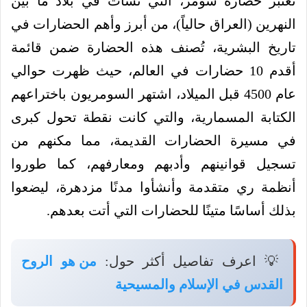
تعتبر حضارة سومر، التي نشأت في بلاد ما بين
النهرين (العراق حالياً)، من أبرز وأهم الحضارات في
تاريخ البشرية، تُصنف هذه الحضارة ضمن قائمة
أقدم 10 حضارات في العالم، حيث ظهرت حوالي
عام 4500 قبل الميلاد، اشتهر السومريون باختراعهم
الكتابة المسمارية، والتي كانت نقطة تحول كبرى
في مسيرة الحضارات القديمة، مما مكنهم من
تسجيل قوانينهم وأدبهم ومعارفهم، كما طوروا
أنظمة ري متقدمة وأنشأوا مدنًا مزدهرة، ليضعوا
بذلك أساسًا متينًا للحضارات التي أتت بعدهم.
💡 اعرف تفاصيل أكثر حول:
من هو الروح
القدس في الإسلام والمسيحية