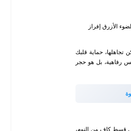
ضوء الأزرق إفراز
 تجاهلها، حماية قلبك
يس رفاهية، بل هو حجر
وة
لى قسط كافٍ من النوم،