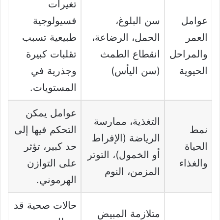
تغيرات
عوامل
سن البلوغ،
فسيولوجية
العمر
الحمل، الرضاعة،
طبيعية تسبب
والمراحل
انقطاع الطمث
تقلبات كبيرة
الحيوية
(سن اليأس)
وجذرية في
المستويات.
عوامل يمكن
التغذية، ممارسة
نمط
التحكم فيها إلى
الرياضة (الإفراط
الحياة
حد كبير، تؤثر
أو الخمول)، التوتر
والغذاء
على التوازن
المزمن، النوم
الهرموني.
حالات صحية قد
متلازمة المبيض