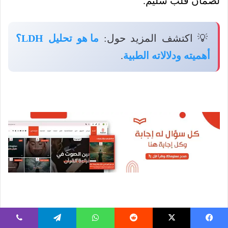
لضمان قلب سليم.
💡 اكتشف المزيد حول:
ما هو تحليل LDH؟
أهميته ودلالاته الطبية
.