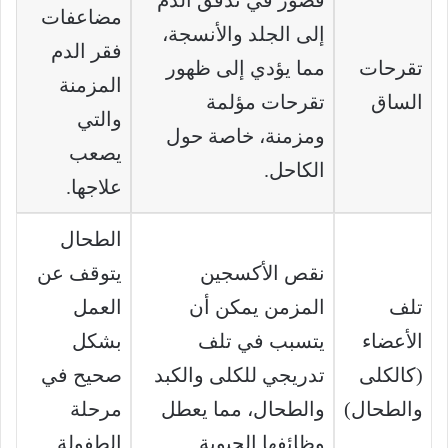
مضاعفات
إلى الجلد والأنسجة،
فقر الدم
تقرحات
مما يؤدي إلى ظهور
المزمنة
الساق
تقرحات مؤلمة
والتي
ومزمنة، خاصة حول
يصعب
الكاحل.
علاجها.
الطحال
نقص الأكسجين
يتوقف عن
تلف
المزمن يمكن أن
العمل
الأعضاء
يتسبب في تلف
بشكل
(كالكلى
تدريجي للكلى والكبد
صحيح في
والطحال)
والطحال، مما يعطل
مرحلة
وظائفها الحيوية.
الطفولة