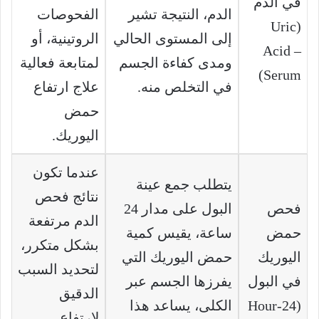
في الدم
الدم، النتيجة تشير
الفحوصات
(Uric
إلى المستوى الحالي
الروتينية، أو
Acid –
ومدى كفاءة الجسم
لمتابعة فعالية
Serum)
في التخلص منه.
علاج ارتفاع
حمض
اليوريك.
عندما تكون
يتطلب جمع عينة
نتائج فحص
فحص
البول على مدار 24
الدم مرتفعة
حمض
ساعة، يقيس كمية
بشكل متكرر،
اليوريك
حمض اليوريك التي
لتحديد السبب
في البول
يفرزها الجسم عبر
الدقيق
(24-Hour
الكلى، يساعد هذا
لارتفاع