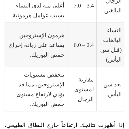
الرجال
3.4 – 7.0
أعلى منه لدى النساء
البالغين
بسبب عوامل هرمونية.
النساء
هرمون الإستروجين
البالغات
2.4 – 6.0
يساعد على زيادة إخراج
(قبل سن
حمض اليوريك.
اليأس)
تنخفض مستويات
مقاربة
بعد سن
الإستروجين، مما قد
لمستوى
اليأس
يؤدي لارتفاع مستوى
الرجال
حمض اليوريك.
إذا أظهرت نتائجك ارتفاعاً خارج النطاق الطبيعي،