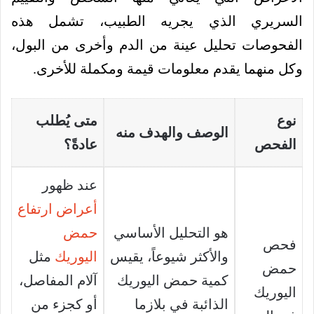
السريري الذي يجريه الطبيب، تشمل هذه
الفحوصات تحليل عينة من الدم وأخرى من البول،
وكل منهما يقدم معلومات قيمة ومكملة للأخرى.
نوع
متى يُطلب
الوصف والهدف منه
الفحص
عادةً؟
عند ظهور
أعراض ارتفاع
هو التحليل الأساسي
حمض
فحص
والأكثر شيوعاً، يقيس
اليوريك
مثل
حمض
كمية حمض اليوريك
آلام المفاصل،
اليوريك
الذائبة في بلازما
أو كجزء من