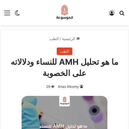
بحث عن
تسجيل الدخول
الق
الوضع ا
الرئيسية
/
الطب
الطب
ما هو تحليل AMH للنساء ودلالاته
على الخصوبة
29
Anas Alkomy