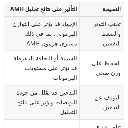
النصيحة
التأثير على نتائج تحليل AMH
تجنب التوتر
الإجهاد قد يؤثر على التوازن
والضغط
الهرموني، بما في ذلك
النفسي
مستوى هرمون AMH
السمنة أو النحافة المفرطة
الحفاظ على
قد تؤثر على مستويات
وزن صحي
الهرمونات
التدخين قد يقلل من جودة
التوقف عن
البويضات ويؤثر على نتائج
التدخين
التحليل
تناول غذاء