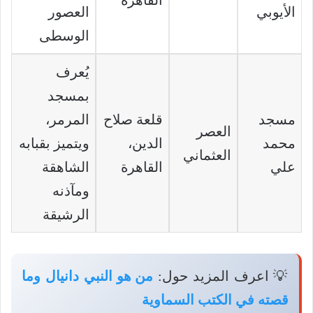
القاهرة
الأيوبي
العصور
الوسطى
يُعرف
بمسجد
مسجد
قلعة صلاح
المرمر،
العصر
محمد
الدين،
ويتميز بقبابه
العثماني
علي
القاهرة
الشاهقة
ومآذنه
الرشيقة
💡 اعرف المزيد حول:
من هو النبي دانيال وما
قصته في الكتب السماوية