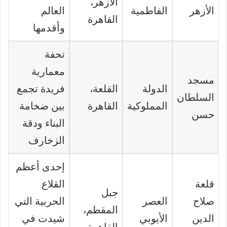
الأزهر،
الأزهر
الفاطمية
العالم
القاهرة
وأقدمها
تحفة
معمارية
مسجد
الدولة
القلعة،
فريدة تجمع
السلطان
المملوكية
القاهرة
بين ضخامة
حسن
البناء ودقة
الزخارف
إحدى أعظم
قلعة
القلاع
جبل
صلاح
العصر
الحربية التي
المقطم،
الدين
الأيوبي
شيدت في