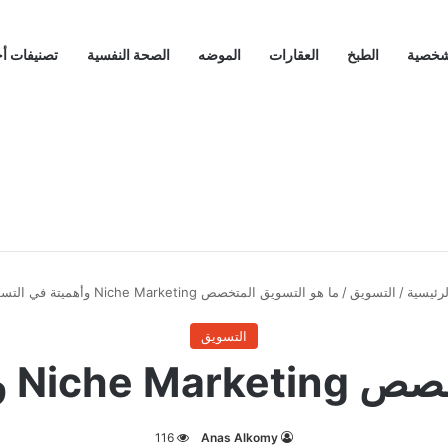
لشخصية
الطبخ
العقارات
الموضه
الصحة النفسية
تصنيفات أ
رئيسية
/
التسويق
/
ما هو التسويق المتخصص Niche Marketing وأهميتة في التسويق
التسويق
ة في التسويق
116
Anas Alkomy