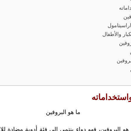
اماته
فين
اراسيتامول
بار والأطفال
روفين
بروفين
استخداماته
و البروفين، فهو دواء ينتمي إلى فئة أدوية مضادة للال