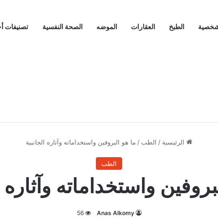
لشخصية
الطبخ
العقارات
الموضه
الصحة النفسية
تصنيفات أ
الرئيسية
/
الطب
/
ما هو البروفين واستخداماته وآثاره الجانبية
الطب
بروفين واستخداماته وآثاره ا
56
Anas Alkomy