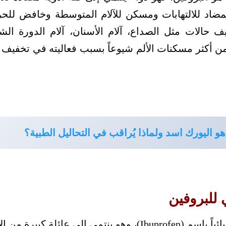
د للالتهابات ومسكن للآلام المتوسطة وخافض للحرا
حالات مثل الصداع، آلام الأسنان، آلام الدورة الشهر
من أكثر مسكنات الألم شيوعاً بسبب فعاليته في تخفيف ال
هو اليورك اسد ولماذا يُراقب في التحاليل الطبية؟
 للبروفين
يعرف البروفين كيميائياً باسم (Ibuprofen)، وهو ينتمي إلى 