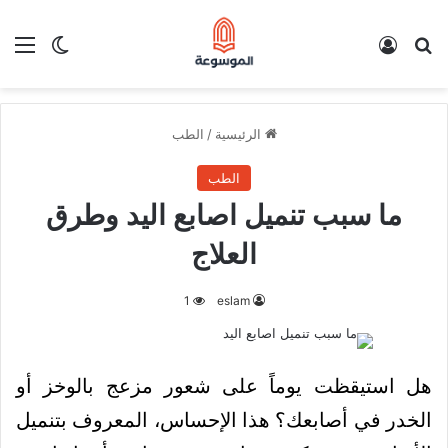
بحث عن
تسجيل الدخول
الق
الوضع ا
الرئيسية
/
الطب
الطب
ما سبب تنميل اصابع اليد وطرق
العلاج
1
eslam
هل استيقظت يوماً على شعور مزعج بالوخز أو
الخدر في أصابعك؟ هذا الإحساس، المعروف بتنميل