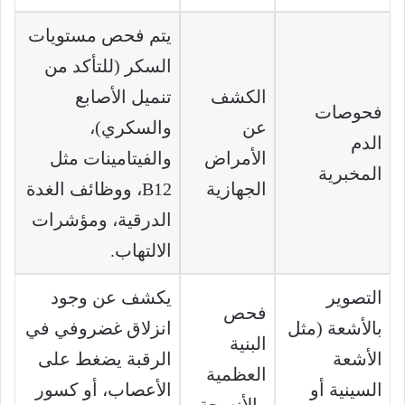
يتم فحص مستويات
السكر (للتأكد من
الكشف
تنميل الأصابع
فحوصات
عن
والسكري)،
الدم
الأمراض
والفيتامينات مثل
المخبرية
الجهازية
B12، ووظائف الغدة
الدرقية، ومؤشرات
الالتهاب.
التصوير
يكشف عن وجود
فحص
بالأشعة (مثل
انزلاق غضروفي في
البنية
الأشعة
الرقبة يضغط على
العظمية
السينية أو
الأعصاب، أو كسور