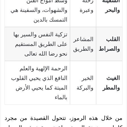
السفينة
رحلة
وسط أمواج الفتن
والبحر
وعبرة
والشهوات، والسفينة هي
التمسك بالدين
تزكية النفس والسير بها
القلب
المشاعر
على الطريق المستقيم
والصراط
والطريق
نحو رضا الله تعالى
الرحمة الإلهية والعلم
الغيث
الخير
النافع الذي يحيي القلوب
والمطر
والبركة
الميتة كما يحيي الأرض
بالماء
من خلال هذه الرموز، تتحول القصيدة من مجرد