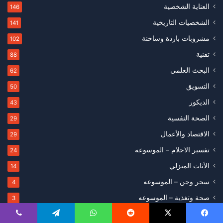
العناية الشخصية
146
الشخصيات التاريخية
141
مشروبات باردة وساخنة
102
تقنية
88
البحث العلمي
62
التسويق
50
الديكور
43
الصحة النفسية
29
الاقتصاد والأعمال
29
تفسير الاحلام – الموسوعه
24
الأثاث المنزلي
14
سحر وجن – الموسوعه
4
صحة وتغذية – الموسوعه
3
الأثاث
1