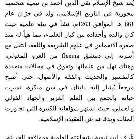
يُعد شيخ الإسلام تقي الدين أحمد بن تيمية شخصية
محورية في التاريخ الإسلامي، ولد في حرّان عام
661 هـ الموافق 1263م، نشأ في بيئة علمية حيث
كان والده وأجداده من كبار العلماء، مما هيأ له منذ
صغره الانغماس في علوم الشريعة واللغة، انتقل مع
أسرته إلى دمشق fleeing من الغزو المغولي،
وهناك نهل من علمائها وتفوق في مجالات متعددة
كالتفسير والحديث والفقه والأصول، حتى أصبح
مرجعاً يُشار إليه بالبنان في سن مبكرة، تميزت
حياته بالجمع بين العلم الغزير والجهاد القولي
والعملي، حيث اشتهر بمؤلفاته الكثيرة التي تجاوزت
المئات وبدفاعه عن العقيدة الإسلامية.
عُرف ابن تيمية بشجاعته العلمية ومواقفه الجريئة،