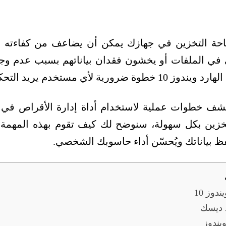
حة التخزين في جهازك يمكن أن يضاعف من كفاءته و
في الملفات أو يخشون فقدان بياناتهم بسبب عدم وجو
تخدم يريد التحكم الكامل في جهازه.
شف خطوات عملية لاستخدام أداة إدارة الأقراص في و
خزين بكل سهولة، سنوضح لك كيف تقوم بهذه المهمة ال
فظ بياناتك ويُحسّن أداء حاسوبك الشخصي.
وز 10
د ديسك
يندوز