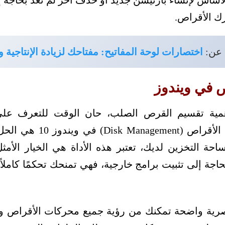
أساس لإنشاء بارتيشن جديد أو حذف آخر لم تعد بحاجة إ
رك الأقراص.
 عن:
اختصارات لوحة المفاتيح: مفتاحك لزيادة الإنتاجية و
ص في ويندوز
مية تقسيم القرص الصلب، حان الوقت للتعرف على ا
سنستخدمها، أداة إدارة الأق
حة التخزين لديك، تعتبر هذه الأداة هي الخيار الأمث
ندوز 10 دون الحاجة إلى تثبيت برامج خارجية، فهي تمنحك تحكمًا ك
بصرية واضحة تمكنك من رؤية جميع محركات الأقراص و