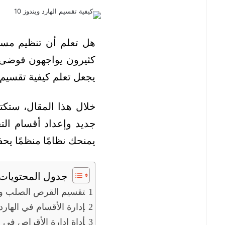
هل تعلم أن تنظيم مسا
كثيرون يواجهون فوضى 
يجعل تعلم كيفية تقسيم الهارد ويندوز 10 خطوة ضرورية لأي مس
خلال هذا المقال، ستكت
جديد وإعداد أقسام الت
يمنحك نظامًا منظمًا يح
جدول المحتويات
تقسيم القرص الصلب ويند
إدارة الأقسام في الهار
أداة إدارة الأقراص في و