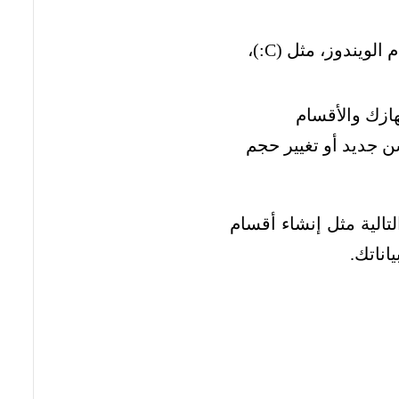
يعرض قائمة بجميع وحدات التخزين (الأقسام) المعروفة لنظام الويندوز، مثل (C:)،
هازك والأقسام
ن جديد أو تغيير حجم
تالية مثل إنشاء أقسام
اناتك.