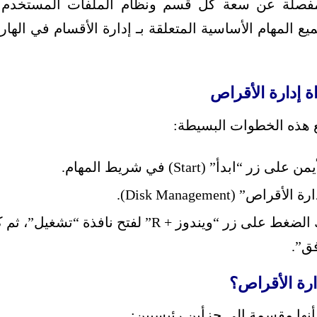
فصلة عن سعة كل قسم ونظام الملفات المستخدم و
ميع المهام الأساسية المتعلقة بـ إدارة الأقسام في اله
ة إدارة الأقراص
بع هذه الخطوات البسيطة:
“ابدأ” (Start) في شريط المهام.
اص” (Disk Management).
 “ويندوز + R” لفتح نافذة “تشغيل”، ثم كتابة “
ق”.
ارة الأقراص؟
 أنها مقسمة إلى جزأين رئيسيين: