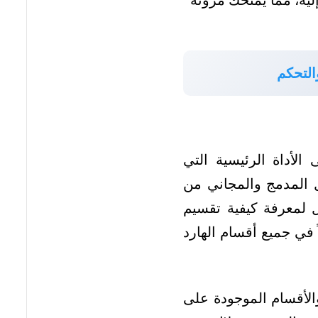
ليه، مما يمنحك مرونة
التحكم
لأداة الرئيسية التي
راص (Disk Management) في ويندوز 10 هي الحل المدمج والمجاني من
ل لمعرفة كيفية تقسيم
املاً في جميع أقسام الهارد
الأقسام الموجودة على