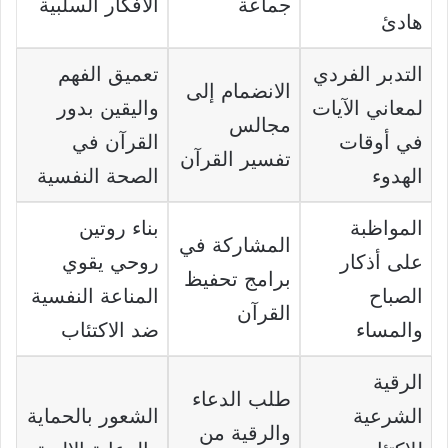
جماعة
الأفكار السلبية
هادئ
التدبر الفردي
تعميق الفهم
الانضمام إلى
لمعاني الآيات
واليقين بدور
مجالس
في أوقات
القرآن في
تفسير القرآن
الهدوء
الصحة النفسية
المواظبة
بناء روتين
المشاركة في
على أذكار
روحي يقوي
برامج تحفيظ
الصباح
المناعة النفسية
القرآن
والمساء
ضد الاكتئاب
الرقية
طلب الدعاء
الشرعية
الشعور بالحماية
والرقية من