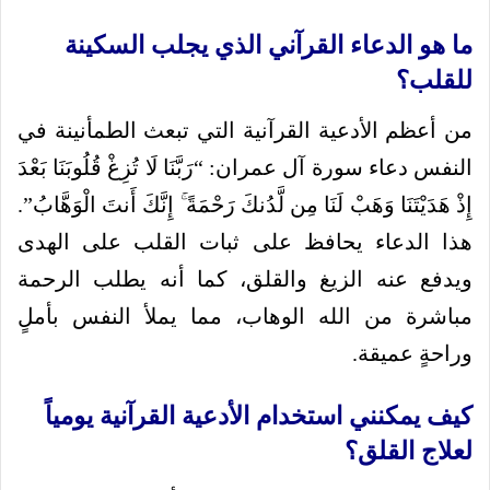
ما هو الدعاء القرآني الذي يجلب السكينة
للقلب؟
من أعظم الأدعية القرآنية التي تبعث الطمأنينة في
النفس دعاء سورة آل عمران: “رَبَّنَا لَا تُزِغْ قُلُوبَنَا بَعْدَ
إِذْ هَدَيْتَنَا وَهَبْ لَنَا مِن لَّدُنكَ رَحْمَةً ۚ إِنَّكَ أَنتَ الْوَهَّابُ”.
هذا الدعاء يحافظ على ثبات القلب على الهدى
ويدفع عنه الزيغ والقلق، كما أنه يطلب الرحمة
مباشرة من الله الوهاب، مما يملأ النفس بأملٍ
وراحةٍ عميقة.
كيف يمكنني استخدام الأدعية القرآنية يومياً
لعلاج القلق؟