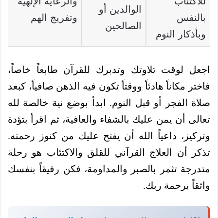
للاكتئاب
والرعاية الإلهية
الوالدين أو
بالنفس
وتفريج الهم
الصالحين
وبأذكار النوم
اجعل لوقت تلاوتك وتدبرك للقرآن طابعاً خاصاً،
فاختر مكاناً هادئاً ووقتاً تكون فيه الذهن صافياً، كبعد
صلاة الفجر أو قبل النوم. ابدأ بوضع نية خالصة لله
تعالى أن يمن عليك بالشفاء والعافية، ثم اقرأ بتؤدة
وتركيز، داعياً الله أن يفتح عليك من كنوز رحمته.
تذكر أن العلاج القرآني للقلق والاكتئاب هو رحلة
متدرجة تثمر بالصبر والمداومة، فكن رفيقاً بنفسك
واثقاً برحمة ربك.