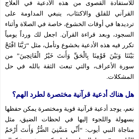
للاستفادة القصوى من هذه الأدعية في العلاج
القرآني للقلق والاكتئاب، ينبغي المداومة على
ترديدها في أوقات الخشوع، خاصة في الصلاة وأثناء
السجود، وبعد قراءة القرآن. اجعل لك ورداً يومياً
تكرر فيه هذه الأدعية بخشوع وتأمل، مثل “رَبَّنَا افْتَحْ
بَيْنَنَا وَبَيْنَ قَوْمِنَا بِالْحَقِّ وَأَنتَ خَيْرُ الْفَاتِحِينَ” من
سورة الأعراف، والتي تبعث الثقة بالله في حل
المشكلات.
هل هناك أدعية قرآنية مختصرة لطرد الهم؟
نعم، يوجد أدعية قرآنية قوية ومختصرة يمكن حفظها
بسهولة واللجوء إليها في لحظات الضيق، مثل
مناجاة النبي أيوب: “أَنِّي مَسَّنِيَ الضُّرُّ وَأَنتَ أَرْحَمُ