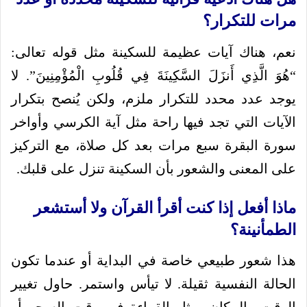
مرات للتكرار؟
نعم، هناك آيات عظيمة للسكينة مثل قوله تعالى:
“هُوَ الَّذِي أَنزَلَ السَّكِينَةَ فِي قُلُوبِ الْمُؤْمِنِينَ”. لا
يوجد عدد محدد للتكرار ملزم، ولكن يُنصح بتكرار
الآيات التي تجد فيها راحة مثل آية الكرسي وأواخر
سورة البقرة سبع مرات بعد كل صلاة، مع التركيز
على المعنى والشعور بأن السكينة تنزل على قلبك.
ماذا أفعل إذا كنت أقرأ القرآن ولا أستشعر
الطمأنينة؟
هذا شعور طبيعي خاصة في البداية أو عندما تكون
الحالة النفسية ثقيلة. لا تيأس واستمر. حاول تغيير