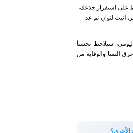
فظ على استقرار جذعك،
اثبت لثوانٍ ثم عد
ليومي، ستلاحظ تحسناً
رق النسا والوقاية من
ع الأخرى؟