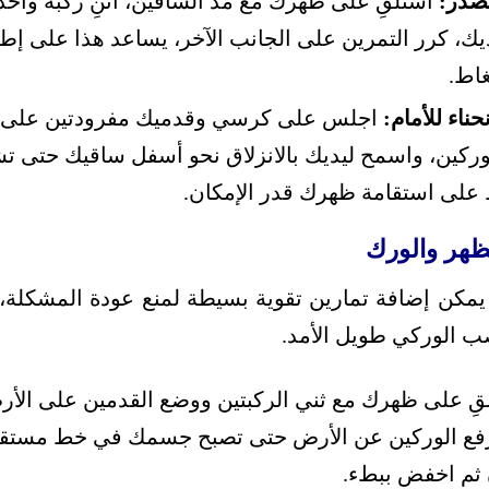
لصدر:
استلقِ على ظهرك مع مد الساقين، اثنِ ركبة واح
ك، كرر التمرين على الجانب الآخر، يساعد هذا على إ
غاط.
ناء للأمام:
اجلس على كرسي وقدميك مفرودتين على ال
وركين، واسمح ليديك بالانزلاق نحو أسفل ساقيك حتى ت
على استقامة ظهرك قدر الإمكان.
لظهر والورك
د، يمكن إضافة تمارين تقوية بسيطة لمنع عودة المشكلة،
صب الوركي طويل الأمد.
ِ على ظهرك مع ثني الركبتين ووضع القدمين على الأ
رفع الوركين عن الأرض حتى تصبح جسمك في خط مستقيم
ٍ ثم اخفض ببطء.