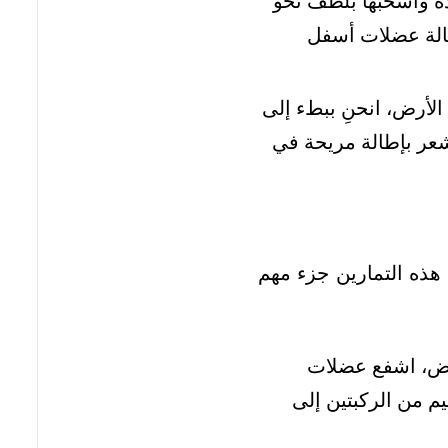
دة واسحبها بلطف نحو
طالة عضلات أسفل
أرض، انحنِ ببطء إلى
شعر بإطالة مريحة في
 هذه التمارين جزء مهم
رض، اشفع عضلات
 من الركبتين إلى