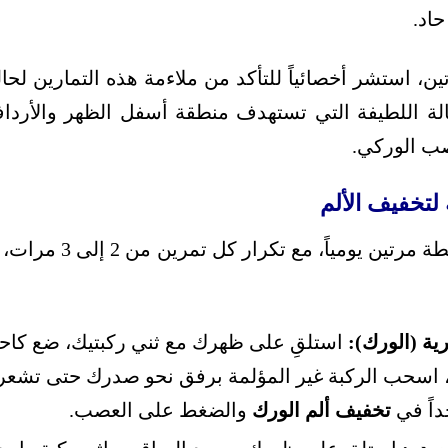
حاد.
، استشر أخصائياً للتأكد من ملاءمة هذه التمارين لحالت
لة اللطيفة التي تستهدف منطقة أسفل الظهر والأرداف، 
ب الوركي.
لتخفيف الألم
ابدأ بهذه التمارين البسي
ية (الورك):
استلقِ على ظهرك مع ثني ركبتيك، ضع كاح
، اسحب الركبة غير المؤلمة برفق نحو صدرك حتى تشعر 
داً في
تخفيف ألم الورك
والضغط على العصب.