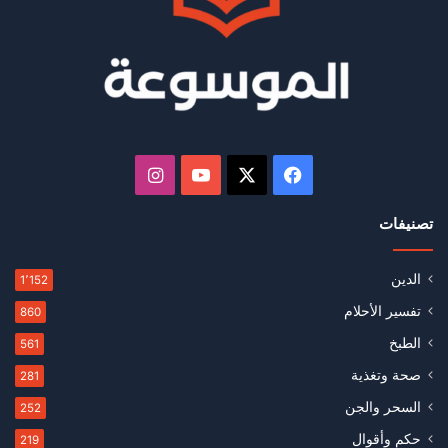
‫X
فيسبوك
‫YouTube
انستقرام
تصنيفات
الدين
1٬152
تفسير الأحلام
860
الطبخ
561
صحة وتغذية
281
السحر والجن
252
حكم وأقوال
219