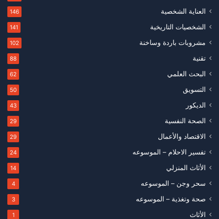
العناية الشخصية
146
الشخصيات التاريخية
141
مشروبات باردة وساخنة
102
تقنية
88
البحث العلمي
62
التسويق
50
الديكور
43
الصحة النفسية
29
الاقتصاد والأعمال
29
تفسير الاحلام – الموسوعه
24
الأثاث المنزلي
14
سحر وجن – الموسوعه
4
صحة وتغذية – الموسوعه
3
الأثاث
1