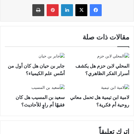
فيسبوك
‫X
لينكدإن
بينتيريست
طباعة
مقالات ذات صلة
المحلي لابن حزم هل يكشف
جابر بن حيان هل كان أول من
أسرار الفكر الظاهري؟
أسّس علم الكيمياء؟
لامية ابن تيمية هل تحمل معاني
سعيد بن المسيب هل كان
روحية أم فكرية؟
فقيهًا أم راوٍ للأحاديث؟
اترك تعليقاً