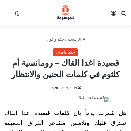
بحث عن
تسجيل الدخول
الق
الوضع ا
الرئيسية
/
حكم وأقوال
حكم وأقوال
قصيدة اغدا القاك – رومانسية أم
كلثوم في كلمات الحنين والانتظار
15
auto auto
هل شعرت يوماً بأن كلمات قصيدة اغدا القاك
تخترق قلبك وتلامس مشاعر الفراق العميقة