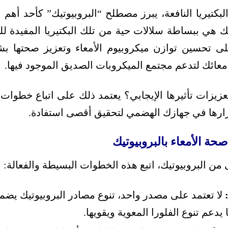
بكتيريا النافعة، يبرز مصطلح “البروبيوتيك” كأحد أهم ا
يك هي ببساطة سلالات حية من تلك البكتيريا المفيدة لل
ى تحسين توازن ميكروبيوم الأمعاء وتعزيز صحتها بشك
عائك لتدعم مجتمع الميكروبات الصديق الموجود فيها.
عزيزات تأثيرها الإيجابي؟ يعتمد ذلك على اتباع خطو
قرارها في جهازك الهضمي لتحقيق أقصى استفادة.
حة الأمعاء بالبروبيوتيك
 من البروبيوتيك، اتبع هذه الخطوات البسيطة والفعالة:
لا تعتمد على مصدر واحد، تنوع مصادر البروبيوتيك ي
يدعم تنوع الفلورا المعوية ويقويها.