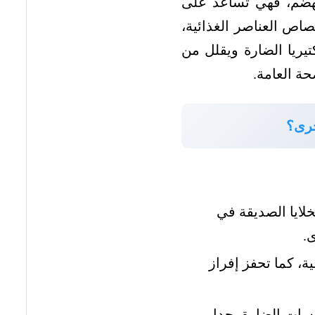
لهضم، فهي تساعد على
صاص العناصر الغذائية،
كتيريا الضارة ويقلل من
حة العامة.
أخرى؟
لخلايا الصديقة في
.
ية، كما تحفز إفراز
يروسات الضارة بجدار