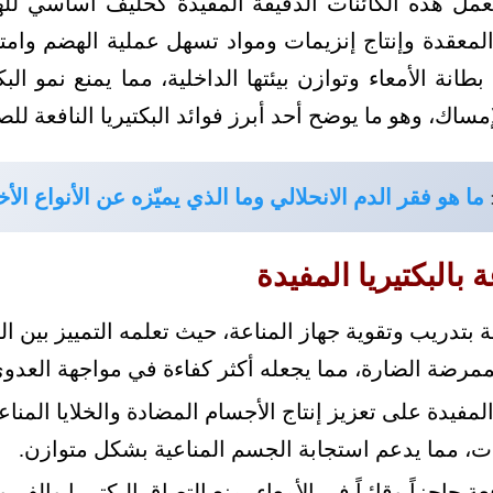
 تعمل هذه الكائنات الدقيقة المفيدة كحليف أساسي ل
 المعقدة وإنتاج إنزيمات ومواد تسهل عملية الهضم وامت
نة الأمعاء وتوازن بيئتها الداخلية، مما يمنع نمو الب
مساك، وهو ما يوضح أحد أبرز فوائد البكتيريا النافعة للص
ما هو فقر الدم الانحلالي وما الذي يميّزه عن الأنواع ال
 بالبكتيريا المفيدة
فعة بتدريب وتقوية جهاز المناعة، حيث تعلمه التمييز بين ا
مرضة الضارة، مما يجعله أكثر كفاءة في مواجهة العدوى
المفيدة على تعزيز إنتاج الأجسام المضادة والخلايا المناع
بات، مما يدعم استجابة الجسم المناعية بشكل متوازن.
عة حاجزاً وقائياً في الأمعاء يمنع التصاق البكتيريا والف