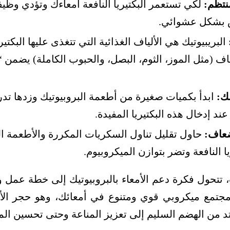
منتظم:
لكي تستعمر البكتيريا النافعة أمعاءك وتؤدي وظيفته
 بشكل عشوائي.
البريبيوتيك هي الألياف الغذائية التي تتغذى عليها البكتيري
لياف (مثل الموز، الثوم، البصل، والحبوب الكاملة) يضمن “ط
ك:
ابدأ بكميات صغيرة من أطعمة البروبيوتيك وزدها تدري
د إدخال هذه البكتيريا المفيدة.
ضعاف:
حاول تقليل تناول السكريات المكررة والأطعمة الم
يا النافعة وتضر بتوازن الميكروبيوم.
تتحول فكرة دعم الأمعاء بالبروبيوتيك إلى خطة عمل 
ز مجتمع ميكروبي قوي ومتنوع في أمعائك، وهو حجر ال
تمتد من الهضم السليم إلى تعزيز المناعة وحتى تحسين الم