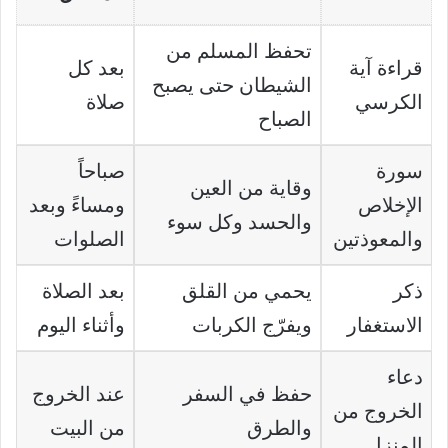
تحفظ المسلم من
قراءة آية
بعد كل
الشيطان حتى يصبح
الكرسي
صلاة
الصباح
سورة
صباحاً
وقاية من العين
الإخلاص
ومساءً وبعد
والحسد وكل سوء
والمعوذتين
الصلوات
ذكر
يحمي من القلق
بعد الصلاة
الاستغفار
ويفرّج الكربات
وأثناء اليوم
دعاء
حفظ في السفر
عند الخروج
الخروج من
والطرق
من البيت
المنزل