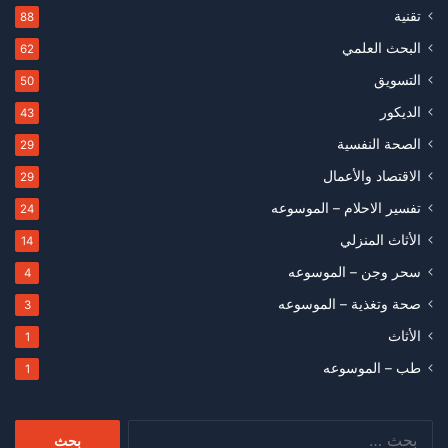
تقنية
88
البحث العلمي
62
التسويق
50
الديكور
43
الصحة النفسية
29
الاقتصاد والأعمال
29
تفسير الاحلام – الموسوعه
24
الأثاث المنزلي
14
سحر وجن – الموسوعه
4
صحة وتغذية – الموسوعه
3
الأثاث
1
طب – الموسوعه
1
البحث