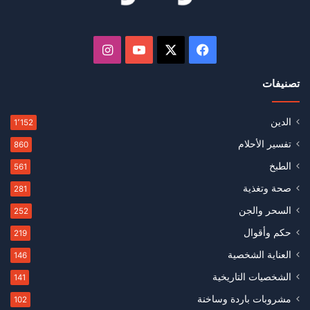
‫X
فيسبوك
‫YouTube
انستقرام
تصنيفات
الدين
1٬152
تفسير الأحلام
860
الطبخ
561
صحة وتغذية
281
السحر والجن
252
حكم وأقوال
219
العناية الشخصية
146
الشخصيات التاريخية
141
مشروبات باردة وساخنة
102