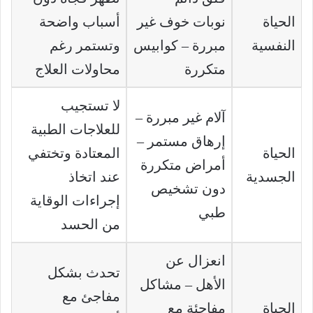
الحياة
نوبات خوف غير
أسباب واضحة
النفسية
مبررة – كوابيس
وتستمر رغم
متكررة
محاولات العلاج
لا تستجيب
آلام غير مبررة –
للعلاجات الطبية
إرهاق مستمر –
الحياة
المعتادة وتختفي
أمراض متكررة
الجسدية
عند اتخاذ
دون تشخيص
إجراءات الوقاية
طبي
من الحسد
انعزال عن
تحدث بشكل
الأهل – مشاكل
مفاجئ مع
الحياة
مفاجئة مع