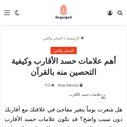
بحث عن
تسجيل الدخول
الق
الوضع ا
الرئيسية
/
السحر والجن
السحر والجن
أهم علامات حسد الأقارب وكيفية
التحصين منه بالقرآن
113
Anas Alkomy
هل شعرت يوماً بتغير مفاجئ في علاقتك مع أقاربك
دون سبب واضح؟ قد تكون علامات حسد الأقارب