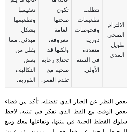
تتطلب
تكون
تعقيمها
تطعيمات
صحتها
وتطعيمها
الالتزام
وفحوصات
العامة
بشكل
الصحي
دورية
معروفة،
مبدئي، مما
طويل
متعددة
ولكنها قد
يقلل من
المدى
في السنة
تحتاج رعاية
بعض
الأولى.
صحية مع
التكاليف
تقدم العمر.
الفورية.
بغض النظر عن الخيار الذي تفضله، تأكد من قضاء
بعض الوقت مع القط الذي تفكر في تبنيه، لاحظ
سلوك القطط الجنية في بيئتها، وتفاعلها معك ومع
المحيط، ابحث عن قط فضولي وودود، ذو عيون