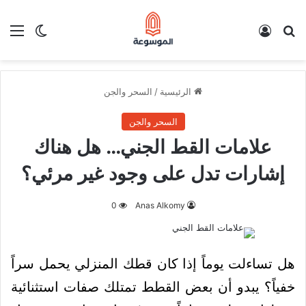
بحث عن
تسجيل الدخول
الق
الوضع ا
الرئيسية
/
السحر والجن
السحر والجن
علامات القط الجني… هل هناك
إشارات تدل على وجود غير مرئي؟
0
Anas Alkomy
هل تساءلت يوماً إذا كان قطك المنزلي يحمل سراً
خفياً؟ يبدو أن بعض القطط تمتلك صفات استثنائية