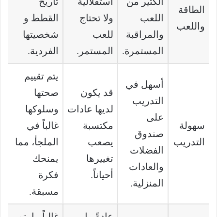
الكثير من
استقلالية
تاريخ
الطاقة
اللعب
ولا تحتاج
القطط و
واللعب
والمراقبة
للعب
شخصيتها
المستمرة.
المستمر.
الفردية.
يتم تقييم
أسهل في
قد يكون
صحتها
التدريب
لديها عادات
وسلوكها
على
سهولة
مكتسبة
غالباً في
صندوق
التدريب
يصعب
الملجأ، مما
الفضلات
تغييرها
يمنحك
والعادات
أحياناً.
فكرة
المنزلية.
مسبقة.
عادةً ما
غالباً ما يتم