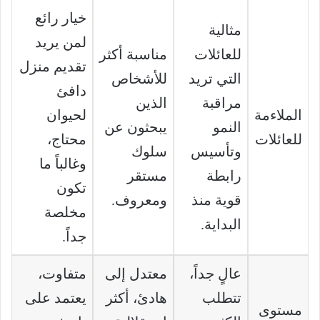
خيار رائع
مثالية
لمن يريد
للعائلات
مناسبة أكثر
تقديم منزل
التي تريد
للأشخاص
دافئ
مراقبة
الذين
الملاءمة
لحيوان
النمو
يبحثون عن
للعائلات
محتاج،
وتأسيس
سلوك
وغالباً ما
رابطة
مستقر
تكون
قوية منذ
ومعروف.
مخلصة
البداية.
جداً.
عالٍ جداً،
معتدل إلى
متفاوت،
تتطلب
هادئ، أكثر
يعتمد على
مستوى