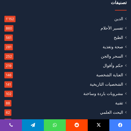
تصنيفات
الدين
1٬152
تفسير الأحلام
860
الطبخ
561
صحة وتغذية
281
السحر والجن
252
حكم وأقوال
219
العناية الشخصية
146
الشخصيات التاريخية
141
مشروبات باردة وساخنة
102
تقنية
88
البحث العلمي
62
التسويق
50