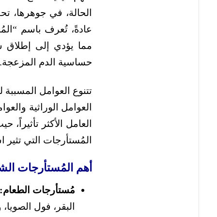
الحالة، في جوهرها، تح
عادةً، تُعرف باسم “ال
مما يؤدي إلى إطلاق س
حساسية الدم المزعجة.
تتنوع العوامل المسببة
العوامل الوراثية والعوام
العامل الأكثر تأثيراً، 
المُستأرجات التي تثير ا
أهم المُستأرجات الش
مُستأرجات الطعام:
البقر، فول الصويا، و