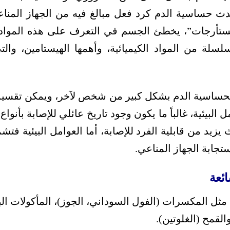
دث حساسية الدم كرد فعل مبالغ فيه من الجهاز المناع
مُستأرجات”، يخطئ الجسم في التعرف على هذه المواد، 
لسلة من المواد الكيميائية، وأهمها الهيستامين، وا
 لحساسية الدم بشكل كبير من شخص لآخر، ويمكن تقسيمها
ل البيئية، غالباً ما يكون وجود تاريخ عائلي للإصابة بأنو
حيث يزيد من قابلية الفرد للإصابة، أما العوامل البيئية
ستجابة الجهاز المناعي.
ائعة
مثل المكسرات (الفول السوداني، الجوز)، المأكولات الب
القمح (الغلوتين).