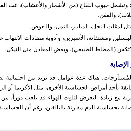
وتشمل حبوب اللقاح (من الأشجار والأعشاب)، عث الغبار
لاب)، والعفن.
ل لدغات النحل، الدبابير، النمل، والبعوض.
بنسلين ومشتقاته، الأسبرين، وأدوية مضادات الالتهاب غي
اتكس (المطاط الطبيعي)، وبعض المعادن مثل النيكل.
لإصابة
لمُستأرجات، هناك عدة عوامل قد تزيد من احتمالية 
 بأحد أمراض الحساسية الأخرى، مثل الأكزيما أو الربو،
ة مع زيادة التعرض لتلوث الهواء قد يلعب دوراً، من ا
صابة بحساسية الدم مقارنة بالبالغين، رغم أن الحساسي