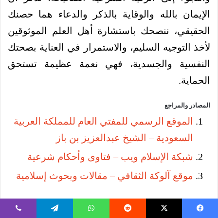
الإيمان بالله والوقاية بالذكر والدعاء هما حصنك
الحقيقي، ننصحك باستشارة أهل العلم الموثوقين
لأخذ التوجيه السليم، والاستمرار في العناية بصحتك
النفسية والجسدية، فهي نعمة عظيمة تستحق
الحماية.
المصادر والمراجع
الموقع الرسمي للمفتي العام للمملكة العربية
السعودية – الشيخ عبدالعزيز بن باز
شبكة الإسلام ويب – فتاوى وأحكام شرعية
موقع آلوكة الثقافي – مقالات وبحوث إسلامية
فيسبوك
‫X
لينكدإن
بينتيريست
طباعة