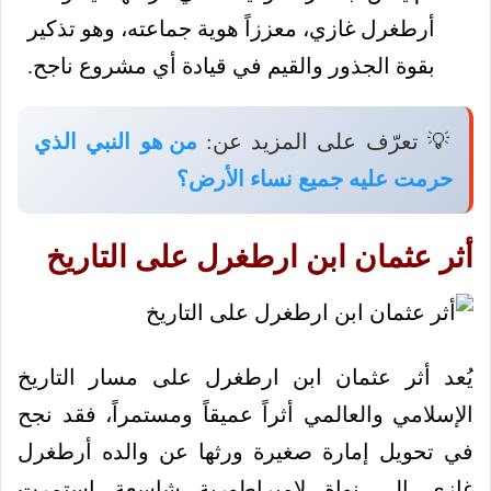
أرطغرل غازي، معززاً هوية جماعته، وهو تذكير
بقوة الجذور والقيم في قيادة أي مشروع ناجح.
💡 تعرّف على المزيد عن:
من هو النبي الذي
حرمت عليه جميع نساء الأرض؟
أثر عثمان ابن ارطغرل على التاريخ
يُعد أثر عثمان ابن ارطغرل على مسار التاريخ
الإسلامي والعالمي أثراً عميقاً ومستمراً، فقد نجح
في تحويل إمارة صغيرة ورثها عن والده أرطغرل
غازي إلى نواة لإمبراطورية شاسعة استمرت