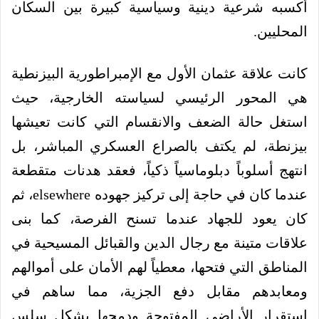
أكسبه شرعية دينية وسياسية كبيرة بين السكان
المحليين.
كانت علاقة عثمان الأول مع الإمبراطورية البيزنطية
هي المحور الرئيسي لسياسته الخارجية، حيث
استغل حالة الضعف والانقسام التي كانت تعيشها
بيزنطة، لم يكتف بالصراع العسكري المباشر، بل
انتهج أسلوباً دبلوماسياً ذكياً، فعقد هدنات متقطعة
عندما كان في حاجة إلى تركيز جهوده elsewhere، ثم
كان يعود للجهاد عندما تسنح الفرصة، كما بنى
علاقات متينة مع رجال الدين والقبائل المسيحية في
المناطق التي فتحها، معطياً لهم الأمان على أموالهم
ومعابدهم مقابل دفع الجزية، مما ساهم في
استقرار الأراضي المفتوحة ودمجها بشكل سلس