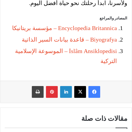
ولأسرنا، ابدأ رحلتك نحو حياة أفضل اليوم.
المصادر والمراجع
Encyclopedia Britannica – مؤسسة بريتانيكا
Biyografya – قاعدة بيانات السير الذاتية
İslâm Ansiklopedisi – الموسوعة الإسلامية
التركية
فيسبوك
‫X
لينكدإن
بينتيريست
طباعة
مقالات ذات صلة