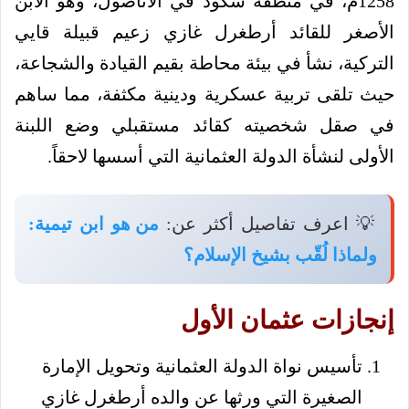
1258م، في منطقة سُكود في الأناضول، وهو الابن
الأصغر للقائد أرطغرل غازي زعيم قبيلة قايي
التركية، نشأ في بيئة محاطة بقيم القيادة والشجاعة،
حيث تلقى تربية عسكرية ودينية مكثفة، مما ساهم
في صقل شخصيته كقائد مستقبلي وضع اللبنة
الأولى لنشأة الدولة العثمانية التي أسسها لاحقاً.
💡 اعرف تفاصيل أكثر عن:
من هو ابن تيمية:
ولماذا لُقّب بشيخ الإسلام؟
إنجازات عثمان الأول
تأسيس نواة الدولة العثمانية وتحويل الإمارة
الصغيرة التي ورثها عن والده أرطغرل غازي